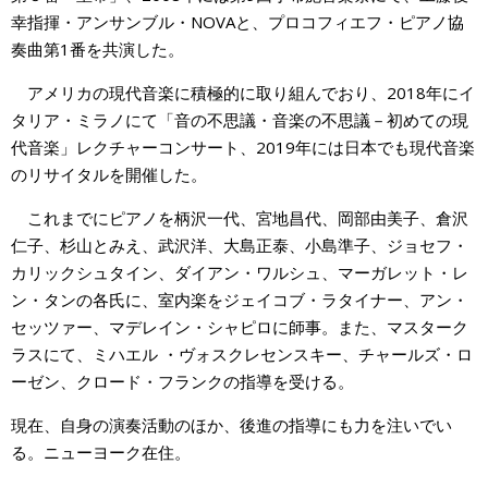
幸指揮・アンサンブル・NOVAと、プロコフィエフ・ピアノ協
奏曲第1番を共演した。
アメリカの現代音楽に積極的に取り組んでおり、2018年にイ
タリア・ミラノにて「音の不思議・音楽の不思議－初めての現
代音楽」レクチャーコンサート、2019年には日本でも現代音楽
のリサイタルを開催した。
これまでにピアノを柄沢一代、宮地昌代、岡部由美子、倉沢
仁子、杉山とみえ、武沢洋、大島正泰、小島準子、ジョセフ・
カリックシュタイン、ダイアン・ワルシュ、マーガレット・レ
ン・タンの各氏に、室内楽をジェイコブ・ラタイナー、アン・
セッツァー、マデレイン・シャピロに師事。また、マスターク
ラスにて、ミハエル ・ヴォスクレセンスキー、チャールズ・ロ
ーゼン、クロード・フランクの指導を受ける。
現在、自身の演奏活動のほか、後進の指導にも力を注いでい
る。ニューヨーク在住。