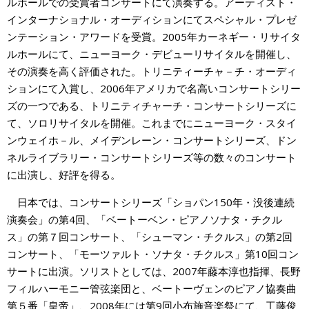
ルホールでの受賞者コンサートにて演奏する。アーティスト・
インターナショナル・オーディションにてスペシャル・プレゼ
ンテーション・アワードを受賞。2005年カーネギー・リサイタ
ルホールにて、ニューヨーク・デビューリサイタルを開催し、
その演奏を高く評価された。トリニティーチャ－チ・オーディ
ションにて入賞し、2006年アメリカで名高いコンサートシリー
ズの一つである、トリニティチャーチ・コンサートシリーズに
て、ソロリサイタルを開催。これまでにニューヨーク・スタイ
ンウェイホ－ル、メイデンレーン・コンサートシリーズ、ドン
ネルライブラリー・コンサートシリーズ等の数々のコンサート
に出演し、好評を得る。
日本では、コンサートシリーズ「ショパン150年・没後連続
演奏会」の第4回、「ベートーベン・ピアノソナタ・チクル
ス」の第７回コンサート、「シューマン・チクルス」の第2回
コンサート、「モーツァルト・ソナタ・チクルス」第10回コン
サートに出演。ソリストとしては、2007年藤本淳也指揮、長野
フィルハーモニー管弦楽団と、ベートーヴェンのピアノ協奏曲
第５番「皇帝」、2008年には第9回小布施音楽祭にて、工藤俊